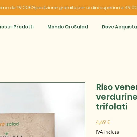
inimo da 19,00€
 nostri Prodotti
Mondo OroSalad
Dove Acquista
Riso vene
verdurine
trifolati
Prezzo
4,69 €
IVA inclusa