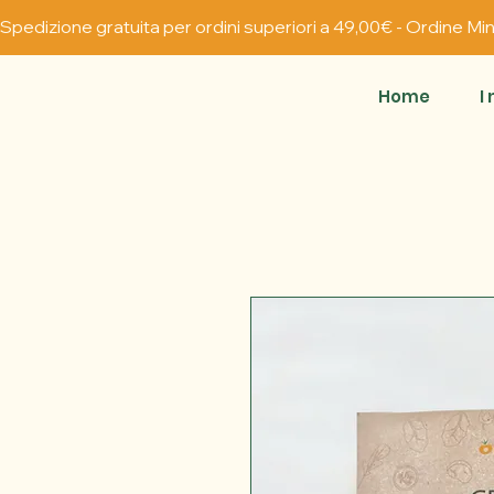
Spedizione gratuita per ordini superiori a 49,00€ - Ordine M
Home
I