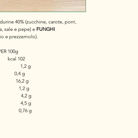
durine 40% (zucchine, carote, porri,
va, sale e pepe) e
FUNGHI
lio e prezzemolo).
ER 100g
cal 102
,2 g
uri 0,4 g
16,2 g
i 1,2 g
,2 g
4,5 g
76 g