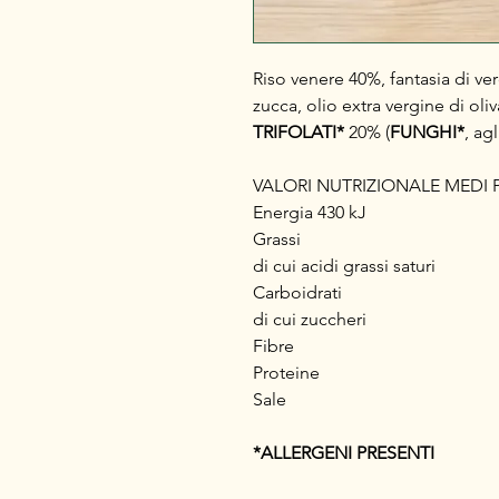
Riso venere 40%, fantasia di ver
zucca, olio extra vergine di oli
TRIFOLATI*
20% (
FUNGHI*
, ag
VALORI NUTRIZIONALE MEDI P
Energia 430 kJ k
Grassi 1
di cui acidi grassi sat
Carboidrati 
di cui zuccher
Fibre 4
Proteine 
Sale 0,
*ALLERGENI PRESENTI