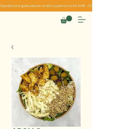
Spedizione gratuita per ordini superiori a 49,00€ - Ordine Minimo da 19,0