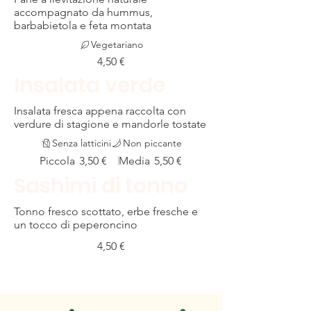
accompagnato da hummus,
barbabietola e feta montata
Vegetariano
4,50 €
Insalata verde
Insalata fresca appena raccolta con
verdure di stagione e mandorle tostate
Senza latticini
Non piccante
Piccola
Media
3,50 €
5,50 €
Sashimi di tonno
Tonno fresco scottato, erbe fresche e
un tocco di peperoncino
4,50 €