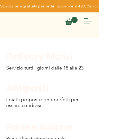
Spedizione gratuita per ordini superiori a 49,00€ - Ordine Minimo da 19,0
Delivery Menu
Servizio tutti i giorni dalle 18 alle 23
Antipasti
I piatti proposti sono perfetti per
essere condivisi
Pane e salsine
Pane a lievitazione naturale