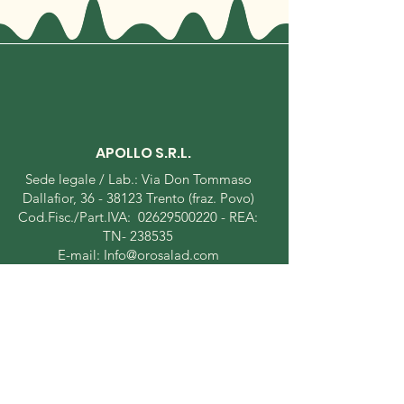
APOLLO S.R.L.
Sede legale / Lab.: Via Don Tommaso
Dallafior,
36 - 38123
Trento (fraz. Povo)
Cod.Fisc./Part.IVA:
02629500220
- REA:
TN- 238535
E-mail:
Info@orosalad.com
Menu
Shop Online
Le Insalate
Il Gran Minestrone
I Pronti da Gustare